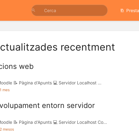
Prest
ctualitzades recentment
acions web
oodle 📝 Pàgina d'Apunts 💻 Servidor Localhost ...
 1 mes
olupament entorn servidor
oodle 📝 Pàgina d'Apunts 💻 Servidor Localhost Co...
a 2 mesos