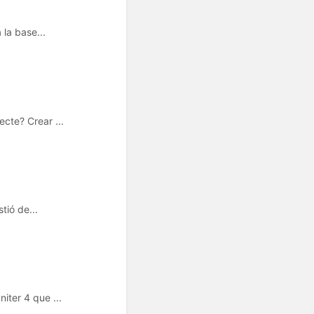
la base...
cte? Crear ...
tió de...
iter 4 que ...