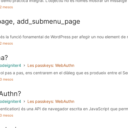
demo pràctica integral. L'objectiu no és només mostrar un missatge a
a 2 mesos
age, add_submenu_page
s la funció fonamental de WordPress per afegir un nou element de 
a 2 mesos
na?
odeigniter4
Les passkeys: WebAuthn
col pas a pas, ens centrarem en el diàleg que es produeix entre el Ser
a 3 mesos
Authn?
odeigniter4
Les passkeys: WebAuthn
tication) és una API de navegador escrita en JavaScript que permet 
a 3 mesos