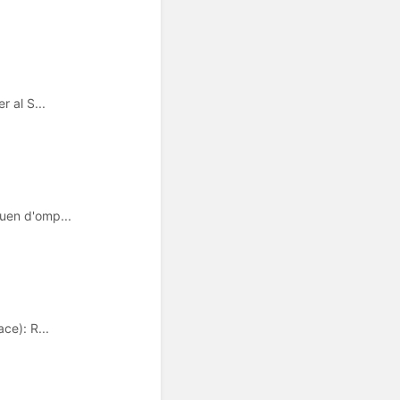
r al S...
guen d'omp...
e): R...