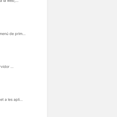
 la web,...
menú de prim...
vidor ...
a les apli...