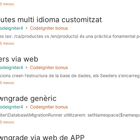
a 5 mesos
utes multi idioma customitzat
odeigniter4
CodeIgniter bonus
utes (ex: /ca/productes vs /en/products) és una pràctica fonamental pe
a 5 mesos
ers via web
odeigniter4
CodeIgniter bonus
cions creen l'estructura de la base de dades, els Seeders s'encarre
a 5 mesos
wngrade genèric
odeigniter4
CodeIgniter bonus
iter\Database\MigrationRunner utilitzarem: setNamespace($namespac
a 5 mesos
wngrade via web de APP