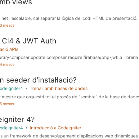
amb views
 net i escalable, cal separar la lògica del codi HTML de presentació. E
a 3 mesos
. CI4 & JWT Auth
ació APIs
ibrarycomposer update composer require firebase/php-jwtLa llibreria 
a 4 mesos
 seeder d'instal·lació?
odeigniter4
Treball amb bases de dades
er mestre que orquestri tot el procés de "sembra" de la base de dades
a 5 mesos
Igniter 4?
odeigniter4
Introducció a Codeigniter
és un framework de desenvolupament d'aplicacions web dinàmiques 