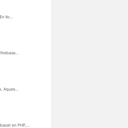
n llo...
firebase...
. Aques...
basat en PHP,...