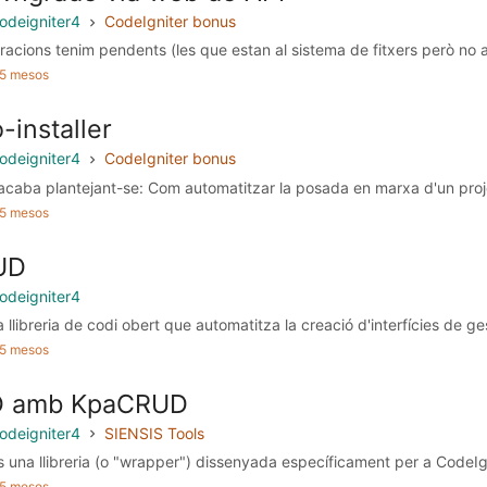
odeigniter4
CodeIgniter bonus
acions tenim pendents (les que estan al sistema de fitxers però no a 
a 5 mesos
-installer
odeigniter4
CodeIgniter bonus
caba plantejant-se: Com automatitzar la posada en marxa d'un proje
a 5 mesos
UD
odeigniter4
libreria de codi obert que automatitza la creació d'interfícies de ges
a 5 mesos
D amb KpaCRUD
odeigniter4
SIENSIS Tools
na llibreria (o "wrapper") dissenyada específicament per a CodeIgn
a 5 mesos