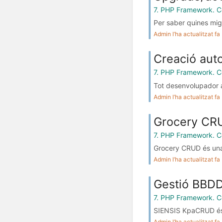
7. PHP Framework. C
Per saber quines migr
Admin l’ha actualitzat f
Creació auto
7. PHP Framework. C
Tot desenvolupador a
Admin l’ha actualitzat f
Grocery CR
7. PHP Framework. C
Grocery CRUD és una l
Admin l’ha actualitzat f
Gestió BBD
7. PHP Framework. C
SIENSIS KpaCRUD és u
Admin l’ha actualitzat f