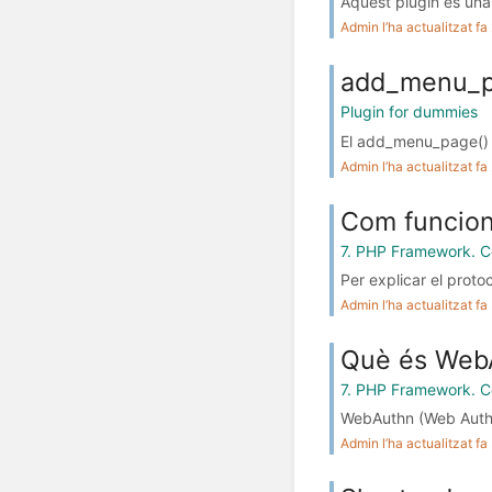
Aquest plugin és una 
Admin l’ha actualitzat f
add_menu_p
Plugin for dummies
El add_menu_page() é
Admin l’ha actualitzat f
Com funcio
7. PHP Framework. C
Per explicar el proto
Admin l’ha actualitzat f
Què és Web
7. PHP Framework. C
WebAuthn (Web Authen
Admin l’ha actualitzat f