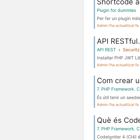
Shortcode 
Plugin for dummies
Per fer un plugin més
Admin l’ha actualitzat f
API RESTful
API REST
Securitz
Instal·lar PHP JWT L
Admin l’ha actualitzat f
Com crear un
7. PHP Framework. C
És útil tenir un seed
Admin l’ha actualitzat f
Què és Code
7. PHP Framework. C
CodeIgniter 4 (CI4) 