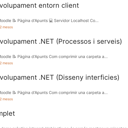
olupament entorn client
oodle 📝 Pàgina d'Apunts 💻 Servidor Localhost Co...
a 2 mesos
olupament .NET (Processos i serveis)
oodle 📝 Pàgina d'Apunts Com comprimir una carpeta a...
a 2 mesos
olupament .NET (Disseny interficies)
oodle 📝 Pàgina d'Apunts Com comprimir una carpeta a...
a 2 mesos
mplet