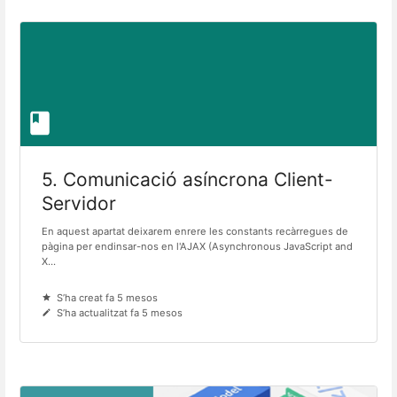
5. Comunicació asíncrona Client-
Servidor
En aquest apartat deixarem enrere les constants recàrregues de
pàgina per endinsar-nos en l'AJAX (Asynchronous JavaScript and
X...
S’ha creat fa 5 mesos
S’ha actualitzat fa 5 mesos