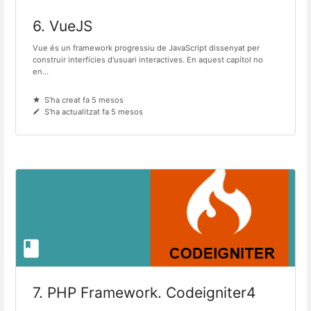
6. VueJS
Vue és un framework progressiu de JavaScript dissenyat per
construir interfícies d'usuari interactives. En aquest capítol no
en...
S’ha creat fa 5 mesos
S’ha actualitzat fa 5 mesos
7. PHP Framework. Codeigniter4