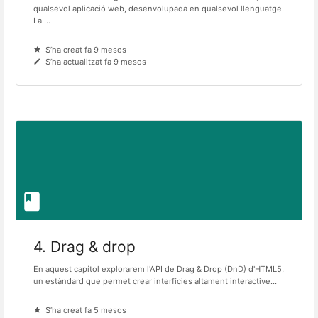
qualsevol aplicació web, desenvolupada en qualsevol llenguatge.
La ...
S’ha creat fa 9 mesos
S’ha actualitzat fa 9 mesos
4. Drag & drop
En aquest capítol explorarem l'API de Drag & Drop (DnD) d'HTML5,
un estàndard que permet crear interfícies altament interactive...
S’ha creat fa 5 mesos