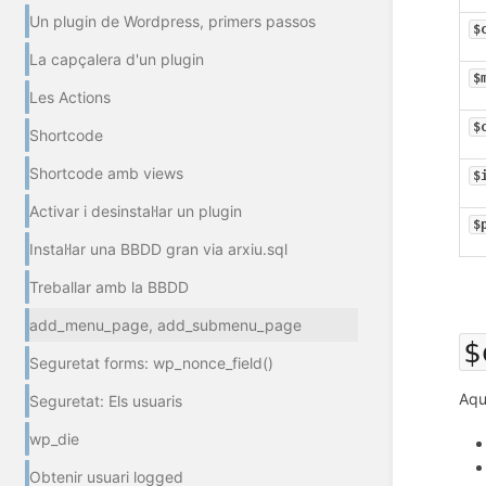
Un plugin de Wordpress, primers passos
$
La capçalera d'un plugin
$
Les Actions
$
Shortcode
Shortcode amb views
$
Activar i desinstal·lar un plugin
$
Instal·lar una BBDD gran via arxiu.sql
Treballar amb la BBDD
add_menu_page, add_submenu_page
$
Seguretat forms: wp_nonce_field()
Aqu
Seguretat: Els usuaris
wp_die
Obtenir usuari logged