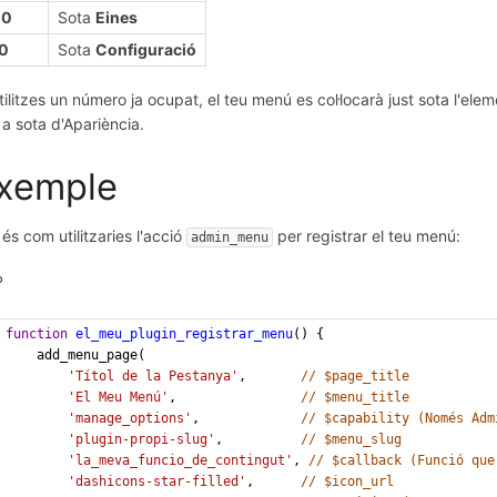
00
Sota
Eines
10
Sota
Configuració
utilitzes un número ja ocupat, el teu menú es col·locarà just sota l'e
t a sota d'Apariència.
xemple
 és com utilitzaries l'acció
per registrar el teu menú:
admin_menu
P
function
el_meu_plugin_registrar_menu
() {
    add_menu_page(
'Títol de la Pestanya'
,       
// $page_title
'El Meu Menú'
,                
// $menu_title
'manage_options'
,             
// $capability (Només Adm
'plugin-propi-slug'
,          
// $menu_slug
'la_meva_funcio_de_contingut'
, 
// $callback (Funció que
'dashicons-star-filled'
,      
// $icon_url