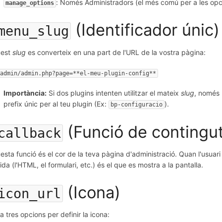
: Només Administradors (el més comú per a les opci
manage_options
(Identificador únic)
menu_slug
uest
slug
es converteix en una part de l'URL de la vostra pàgina:
-admin/admin.php?page=**el-meu-plugin-config**
Importància:
Si dos plugins intenten utilitzar el mateix
slug
, només 
prefix únic per al teu plugin (Ex:
).
bp-configuracio
(Funció de contingu
callback
esta funció és el cor de la teva pàgina d'administració. Quan l'usuar
ida (l'HTML, el formulari, etc.) és el que es mostra a la pantalla.
(Icona)
icon_url
a tres opcions per definir la icona: