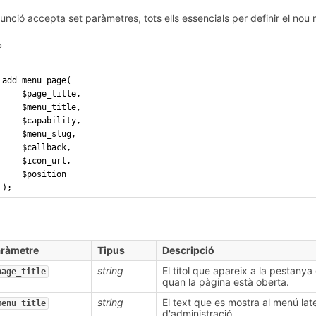
funció accepta set paràmetres, tots ells essencials per definir el nou
P
add_menu_page( 
    $page_title, 
    $menu_title, 
    $capability, 
    $menu_slug, 
    $callback, 
    $icon_url, 
    $position 
);
aràmetre
Tipus
Descripció
string
El títol que apareix a la pestany
page_title
quan la pàgina està oberta.
string
El text que es mostra al menú lat
menu_title
d'administració.