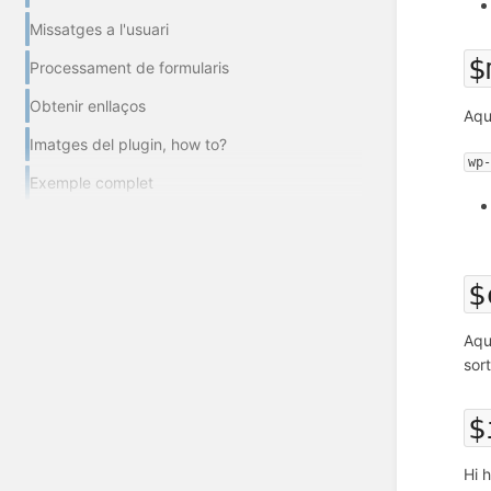
Missatges a l'usuari
$
Processament de formularis
Obtenir enllaços
Aq
Imatges del plugin, how to?
wp
Exemple complet
$
Aqu
sort
$
Hi h