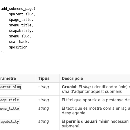
add_submenu_page( 
    $parent_slug, 
    $page_title, 
    $menu_title, 
    $capability, 
    $menu_slug, 
    $callback, 
    $position 
);
aràmetre
Tipus
Descripció
string
Crucial:
El
slug
(identificador únic)
parent_slug
s'ha d'adjuntar aquest submenú.
string
El títol que apareix a la pestanya d
page_title
string
El text que es mostra com a enllaç 
menu_title
desplegable.
string
El
permís d'usuari
mínim necessari 
capability
submenú.