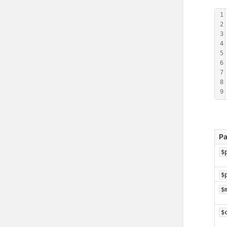
1
2
3
4
5
6
7
8
9
P
$
$
$
$