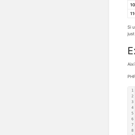
1
1
Si 
jus
E
Així
PH
1
2
3
4
5
6
7
8