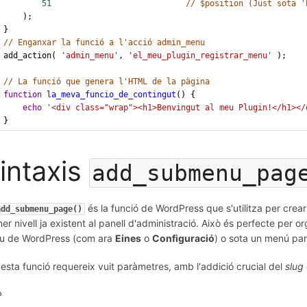
51
// $position (Just sota '
    );
}
// Enganxar la funció a l'acció admin_menu
add_action( 
'admin_menu'
, 
'el_meu_plugin_registrar_menu'
 );
// La funció que genera l'HTML de la pàgina
function
la_meva_funcio_de_contingut
() {
echo
'<div class="wrap"><h1>Benvingut al meu Plugin!</h1></
}
intaxis
add_submenu_pag
és la funció de WordPress que s'utilitza per crea
add_submenu_page()
mer nivell ja existent al panell d'administració. Això és perfecte per o
iu de WordPress (com ara
Eines
o
Configuració
) o sota un menú pa
esta funció requereix vuit paràmetres, amb l'addició crucial del
slug
P