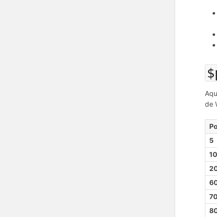
$
Aqu
de 
Po
5
1
2
6
7
8