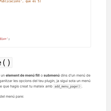
Publicacions', que és 5)
div>'
;
e()
r un
element de menú fill
o
submenú
dins d'un menú de
rganitzar les opcions del teu plugin, ja sigui sota un menú
re que hagis creat tu mateix amb
.
add_menu_page()
del menú pare: