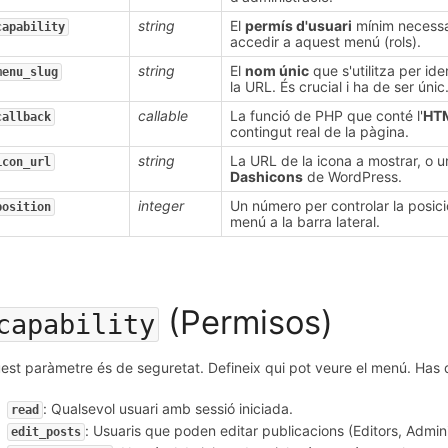
string
El
permís d'usuari
mínim necessar
capability
accedir a aquest menú (rols).
string
El
nom únic
que s'utilitza per ide
menu_slug
la URL. És crucial i ha de ser únic
callable
La funció de PHP que conté l'
HT
callback
contingut real de la pàgina.
string
La URL de la icona a mostrar, o u
icon_url
Dashicons
de WordPress.
integer
Un número per controlar la posici
position
menú a la barra lateral.
(Permisos)
capability
est paràmetre és de seguretat. Defineix qui pot veure el menú. Has 
: Qualsevol usuari amb sessió iniciada.
read
: Usuaris que poden editar publicacions (Editors, Admin
edit_posts