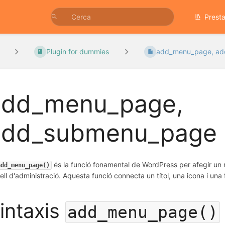
Prest
Plugin for dummies
add_menu_page, add
add_menu_page,
add_submenu_page
és la funció fonamental de WordPress per afegir un 
add_menu_page()
ell d'administració. Aquesta funció connecta un títol, una icona i una
intaxis
add_menu_page()