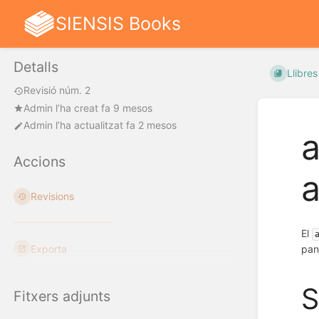
SIENSIS Books
Detalls
Llibres
Revisió núm. 2
Admin
l’ha creat
fa 9 mesos
Admin
l’ha actualitzat
fa 2 mesos
Accions
Revisions
El
Exporta
pan
S
Fitxers adjunts