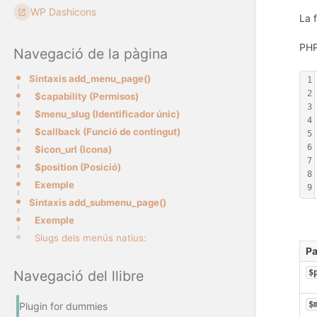
WP Dashicons
La 
PH
Navegació de la pàgina
Sintaxis add_menu_page()
1
2
$capability (Permisos)
3
$menu_slug (Identificador únic)
4
$callback (Funció de contingut)
5
6
$icon_url (Icona)
7
$position (Posició)
8
Exemple
9
Sintaxis add_submenu_page()
Exemple
Slugs dels menús natius:
P
$
Navegació del llibre
$
Plugin for dummies