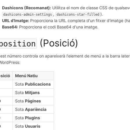
Dashicons (Recomanat):
Utilitza el nom de classe CSS de qualsev
,
).
dashicons-admin-settings
dashicons-star-filled
URL d'Imatge:
Proporciona la URL completa d'un fitxer d'imatge (ha
Base64:
Proporciona el codi Base64 d'una imatge.
(Posició)
position
est número controla on apareixerà l'element de menú a la barra later
WordPress:
sició
Menú Natiu
Sota
Publicacions
0
Sota
Mitjans
0
Sota
Pàgines
0
Sota
Apariència
0
Sota
Plugins
0
Sota
Usuaris