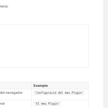
 menú:
Exemple
a del navegador
'Configuració del meu Plugin'
eral
'El meu Plugin'