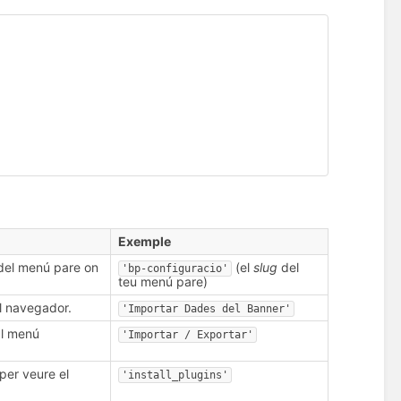
Exemple
 del menú pare on
(el
slug
del
'bp-configuracio'
teu menú pare)
el navegador.
'Importar Dades del Banner'
al menú
'Importar / Exportar'
per veure el
'install_plugins'