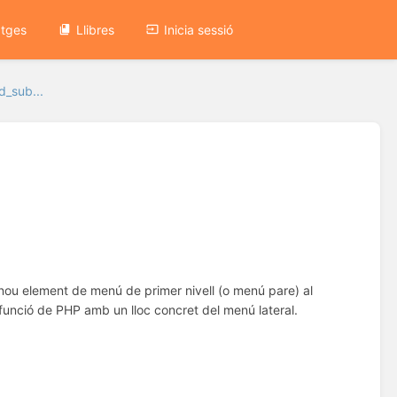
atges
Llibres
Inicia sessió
_sub...
nou element de menú de primer nivell (o menú pare) al
 funció de PHP amb un lloc concret del menú lateral.