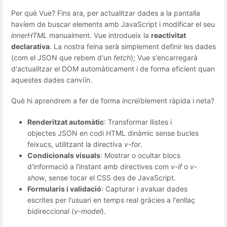
Per què Vue? Fins ara, per actualitzar dades a la pantalla
havíem de buscar elements amb JavaScript i modificar el seu
innerHTML
manualment. Vue introdueix la
reactivitat
declarativa
. La nostra feina serà simplement definir les dades
(com el JSON que rebem d'un
fetch
); Vue s'encarregarà
d'actualitzar el DOM automàticament i de forma eficient quan
aquestes dades canviïn.
Què hi aprendrem a fer de forma increïblement ràpida i neta?
Renderitzat automàtic
: Transformar llistes i
objectes JSON en codi HTML dinàmic sense bucles
feixucs, utilitzant la directiva
v-for
.
Condicionals visuals
: Mostrar o ocultar blocs
d'informació a l'instant amb directives com
v-if
o
v-
show
, sense tocar el CSS des de JavaScript.
Formularis i validació
: Capturar i avaluar dades
escrites per l'usuari en temps real gràcies a l'enllaç
bidireccional (
v-model
).