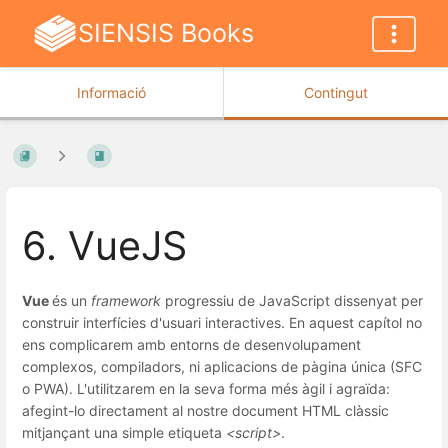
SIENSIS Books
Informació
Contingut
6. VueJS
Vue
és un
framework
progressiu de JavaScript dissenyat per
construir interfícies d'usuari interactives. En aquest capítol no
ens complicarem amb entorns de desenvolupament
complexos, compiladors, ni aplicacions de pàgina única (SFC
o PWA). L'utilitzarem en la seva forma més àgil i agraïda:
afegint-lo directament al nostre document HTML clàssic
mitjançant una simple etiqueta
<script>
.