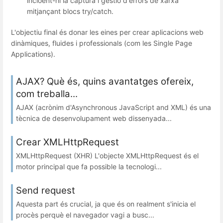
incloent-hi la captura i gestió d'errors de xarxa
mitjançant blocs try/catch.
L'objectiu final és donar les eines per crear aplicacions web
dinàmiques, fluides i professionals (com les Single Page
Applications).
AJAX? Què és, quins avantatges ofereix,
com treballa...
AJAX (acrònim d'Asynchronous JavaScript and XML) és una
tècnica de desenvolupament web dissenyada...
Crear XMLHttpRequest
XMLHttpRequest (XHR) L'objecte XMLHttpRequest és el
motor principal que fa possible la tecnologi...
Send request
Aquesta part és crucial, ja que és on realment s'inicia el
procès perquè el navegador vagi a busc...