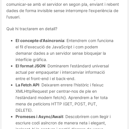
comunicar-se amb el servidor en segon pla, enviant i rebent
dades de forma invisible sense interrompre l'experiència de
l'usuari.
Què hi tractarem en detall?
El concepte d'Asincronia
: Entendrem com funciona
el fil d'execució de JavaScript i com podem
demanar dades a un servidor sense bloquejar la
interfície gràfica.
El format JSON
: Dominarem l'estàndard universal
actual per empaquetar i intercanviar informació
entre el front-end i el back-end.
La Fetch API
: Deixarem enrere l'històric i feixuc
XMLHttpRequest per centrar-nos de ple en
l'estàndard modern fetch(). Aprendrem a fer tota
mena de peticions HTTP (GET, POST, PUT,
DELETE).
Promeses i Async/Await
: Descobrirem com llegir i
escriure codi asíncron de manera neta i elegant,